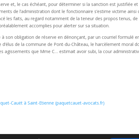
erve et, le cas échéant, pour déterminer si la sanction est justifiée et
nts de l’administration dont le fonctionnaire s’estime victime ainsi
oncé les faits, au regard notamment de la teneur des propos tenus, de
 préalablement accomplies pour alerter sur sa situation.
à son obligation de réserve en dénonçant, par un courriel formulé e
cle d’élus de la commune de Pont-du-Château, le harcèlement moral d
les agissements que Mme C… estimait avoir subi, la cour administrati
aquet-Cauët à Saint-Etienne (paquetcauet-avocats.fr)