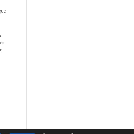
 que
n
ont
ve