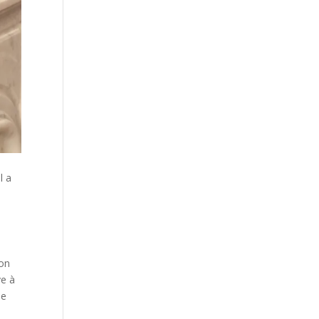
l a
ion
ve à
ne