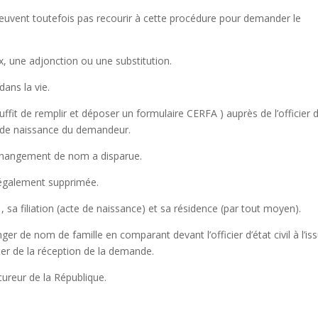
e peuvent toutefois pas recourir à cette procédure pour demander le
 une adjonction ou une substitution.
dans la vie.
uffit de remplir et déposer un formulaire CERFA ) auprès de l’officier d
te de naissance du demandeur.
u changement de nom a disparue.
a également supprimée.
, sa filiation (acte de naissance) et sa résidence (par tout moyen).
r de nom de famille en comparant devant l’officier d’état civil à l’is
er de la réception de la demande.
rocureur de la République.