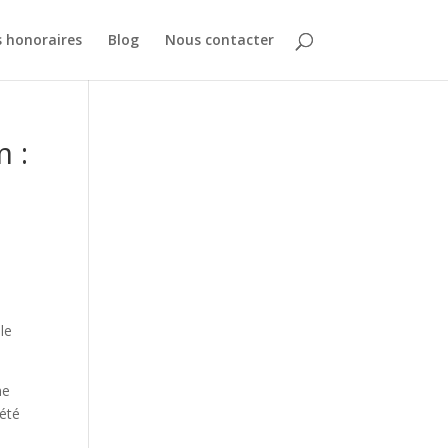
 honoraires
Blog
Nous contacter
 :
le
ne
 été