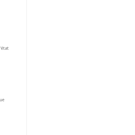
’état
sue